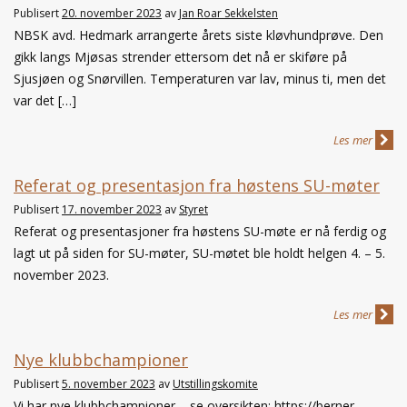
Publisert
20. november 2023
av
Jan Roar Sekkelsten
NBSK avd. Hedmark arrangerte årets siste kløvhundprøve. Den
gikk langs Mjøsas strender ettersom det nå er skiføre på
Sjusjøen og Snørvillen. Temperaturen var lav, minus ti, men det
var det […]
Les mer
Referat og presentasjon fra høstens SU-møter
Publisert
17. november 2023
av
Styret
Referat og presentasjoner fra høstens SU-møte er nå ferdig og
lagt ut på siden for SU-møter, SU-møtet ble holdt helgen 4. – 5.
november 2023.
Les mer
Nye klubbchampioner
Publisert
5. november 2023
av
Utstillingskomite
Vi har nye klubbchampioner – se oversikten: https://berner-