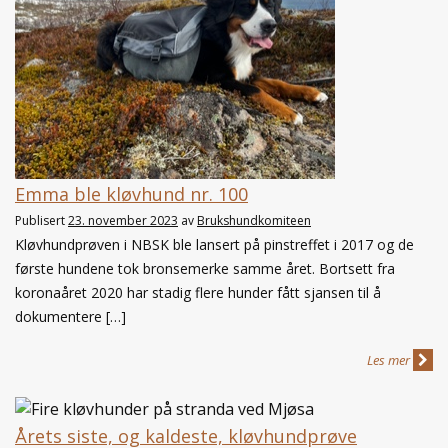
Emma ble kløvhund nr. 100
Publisert
23. november 2023
av
Brukshundkomiteen
Kløvhundprøven i NBSK ble lansert på pinstreffet i 2017 og de
første hundene tok bronsemerke samme året. Bortsett fra
koronaåret 2020 har stadig flere hunder fått sjansen til å
dokumentere […]
Les mer
Årets siste, og kaldeste, kløvhundprøve