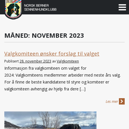
Norsk
Berner
Gå
til
Sennenhundklubb
innholdet
MÅNED:
NOVEMBER 2023
Valgkomiteen ønsker forslag til valget
Publisert
28. november 2023
av
Valgkomiteen
Informasjon fra valgkomiteen om valget for
2024: Valgkomiteens medlemmer arbeider med neste års valg.
For å finne de beste kandidatene til styre og komiteer er
valgkomiteen avhengig av hjelp fra dere […]
Les mer