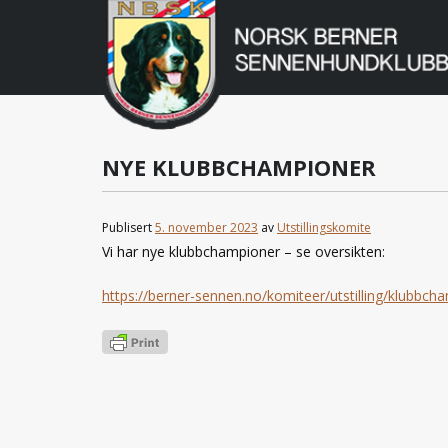
Norsk
Berner
Gå
til
Sennenhundklu
innholdet
NYE KLUBBCHAMPIONER
Publisert
5. november 2023
av
Utstillingskomite
Vi har nye klubbchampioner – se oversikten:
https://berner-sennen.no/komiteer/utstilling/klubbch