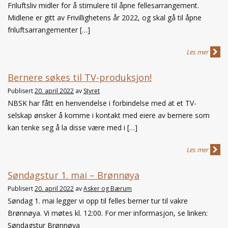
Friluftsliv midler for å stimulere til åpne fellesarrangement.
Midlene er gitt av Frivillighetens år 2022, og skal gå til åpne
friluftsarrangementer […]
Les mer
Bernere søkes til TV-produksjon!
Publisert
20. april 2022
av
Styret
NBSK har fått en henvendelse i forbindelse med at et TV-
selskap ønsker å komme i kontakt med eiere av bernere som
kan tenke seg å la disse være med i […]
Les mer
Søndagstur 1. mai – Brønnøya
Publisert
20. april 2022
av
Asker og Bærum
Søndag 1. mai legger vi opp til felles berner tur til vakre
Brønnøya. Vi møtes kl. 12:00. For mer informasjon, se linken:
Søndagstur Brønnøya