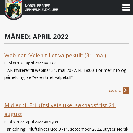
Norsk
Berner
Gå
til
Sennenhundklubb
innholdet
MÅNED:
APRIL 2022
Webinar “Veien til et valpekull” (31. mai)
Publisert
30. april 2022
av
HAK
HAK inviterer til webinar 31. mai 2022, kl. 18:00. For mer info og
påmelding, se “Veien til et valpekull”
Les mer
Midler til Friluftslivets uke, søknadsfrist 21.
august
Publisert
28. april 2022
av
Styret
I anledning Friluftslivets uke 3.-11. september 2022 utlyser Norsk