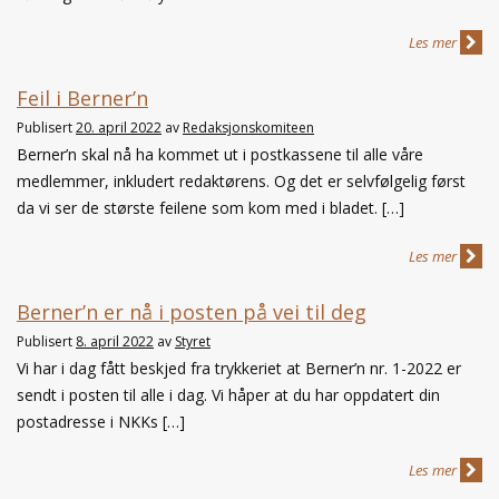
Les mer
Feil i Berner’n
Publisert
20. april 2022
av
Redaksjonskomiteen
Berner’n skal nå ha kommet ut i postkassene til alle våre
medlemmer, inkludert redaktørens. Og det er selvfølgelig først
da vi ser de største feilene som kom med i bladet. […]
Les mer
Berner’n er nå i posten på vei til deg
Publisert
8. april 2022
av
Styret
Vi har i dag fått beskjed fra trykkeriet at Berner’n nr. 1-2022 er
sendt i posten til alle i dag. Vi håper at du har oppdatert din
postadresse i NKKs […]
Les mer