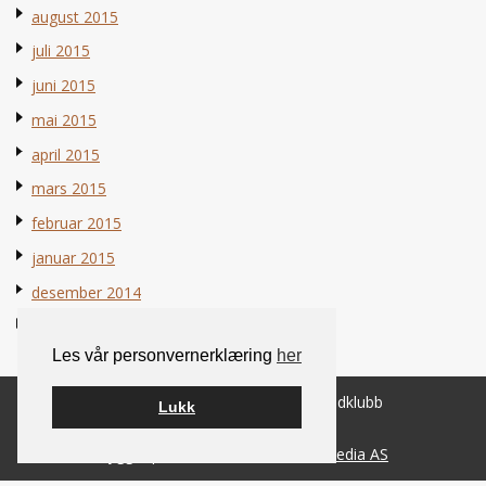
august 2015
juli 2015
juni 2015
mai 2015
april 2015
mars 2015
februar 2015
januar 2015
desember 2014
november 2014
Les vår personvernerklæring
her
© 2026 Norsk Berner Sennenhundklubb
Lukk
Bygget på
WordPress
av
Smart Media AS