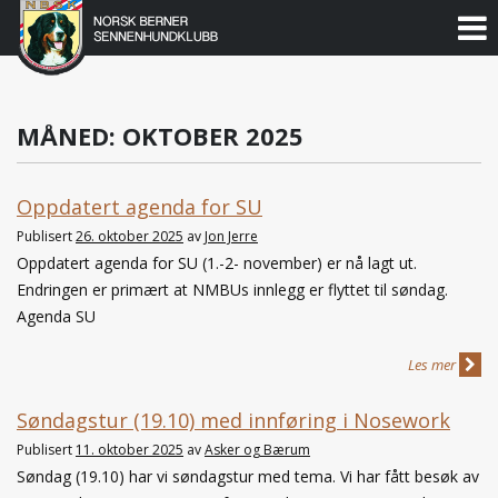
Norsk
Berner
Gå
til
Sennenhundklubb
innholdet
MÅNED:
OKTOBER 2025
Oppdatert agenda for SU
Publisert
26. oktober 2025
av
Jon Jerre
Oppdatert agenda for SU (1.-2- november) er nå lagt ut.
Endringen er primært at NMBUs innlegg er flyttet til søndag.
Agenda SU
Les mer
Søndagstur (19.10) med innføring i Nosework
Publisert
11. oktober 2025
av
Asker og Bærum
Søndag (19.10) har vi søndagstur med tema. Vi har fått besøk av