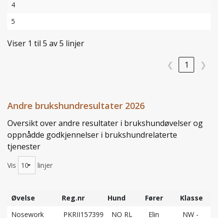
4
5
Viser 1 til 5 av 5 linjer
❮
1
❯
Andre brukshundresultater 2026
Oversikt over andre resultater i brukshundøvelser og
oppnådde godkjennelser i brukshundrelaterte
tjenester
Vis
linjer
Øvelse
Reg.nr
Hund
Fører
Klasse
R
Øvelse
Reg.nr
Hund
Fører
Klasse
R
Nosework
PKRII157399
NO RL
Elin
NW -
1