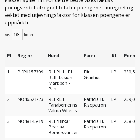
klasser spille inn. For de tre beste vises faktisk
poengverdi. I utregnet total er poengene omregnet og
vektet med utjevningsfaktor for klassen poengene er
oppnådd i.
Vis
linjer
Pl.
Reg.nr
Hund
Fører
Kl.
Poeng
Pl.
Reg.nr
Hund
Fører
Kl.
Poeng
1
PKRII157399
RLI RLII LPI
Elin
LPII
230,50
RLIII Lusion
Granhus
Marzipan -
Pan
2
NO46521/23
RLI RLII
Patricia H.
LPI
259,00
Fanaberner'ns
Risopatron
Wilma Wheels
3
NO48145/19
RLI "Birka"
Patricia H.
LPI
258,00
Bear av
Risopatron
Bernersvansen