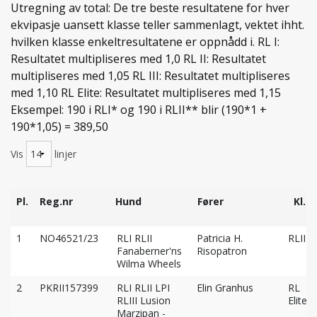
Utregning av total: De tre beste resultatene for hver
ekvipasje uansett klasse teller sammenlagt, vektet ihht.
hvilken klasse enkeltresultatene er oppnådd i. RL I:
Resultatet multipliseres med 1,0 RL II: Resultatet
multipliseres med 1,05 RL III: Resultatet multipliseres
med 1,10 RL Elite: Resultatet multipliseres med 1,15
Eksempel: 190 i RLI* og 190 i RLII** blir (190*1 +
190*1,05) = 389,50
Vis
linjer
Pl.
Reg.nr
Hund
Fører
Kl.
Pl.
Reg.nr
Hund
Fører
Kl.
1
NO46521/23
RLI RLII
Patricia H.
RLIII
Fanaberner'ns
Risopatron
Wilma Wheels
2
PKRII157399
RLI RLII LPI
Elin Granhus
RL
RLIII Lusion
Elite
Marzipan -