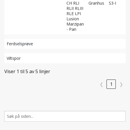
CH RLI
Granhus
S3-I
RLII RLIII
RLE LPI
Lusion
Marzipan
- Pan
Ferdselsprøve
Viltspor
Viser 1 til 5 av 5 linjer
❮
1
❯
Søk
etter: