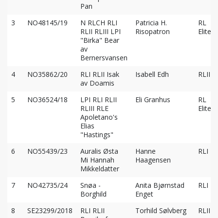
Pan
3
NO48145/19
N RLCH RLI
Patricia H.
RL
RLII RLIII LPI
Risopatron
Elite
"Birka" Bear
av
Bernersvansen
4
NO35862/20
RLI RLII Isak
Isabell Edh
RLIII
av Doamis
5
NO36524/18
LPI RLI RLII
Eli Granhus
RL
RLIII RLE
Elite
Apoletano's
Elias
"Hastings"
6
NO55439/23
Auralis Østa
Hanne
RLI
Mi Hannah
Haagensen
Mikkeldatter
7
NO42735/24
Snøa -
Anita Bjørnstad
RLI
Borghild
Enget
8
SE23299/2018
RLI RLII
Torhild Sølvberg
RLIII