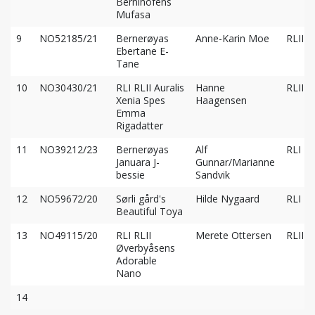
Bernihofens
Mufasa
9
NO52185/21
Bernerøyas
Anne-Karin Moe
RLII
Ebertane E-
Tane
10
NO30430/21
RLI RLII Auralis
Hanne
RLIII
Xenia Spes
Haagensen
Emma
Rigadatter
11
NO39212/23
Bernerøyas
Alf
RLI
Januara J-
Gunnar/Marianne
bessie
Sandvik
12
NO59672/20
Sørli gård's
Hilde Nygaard
RLI
Beautiful Toya
13
NO49115/20
RLI RLII
Merete Ottersen
RLIII
Øverbyåsens
Adorable
Nano
14