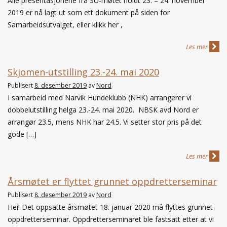
Alle presentasjonene fra SU-møtet holdt 23. – 24. november
2019 er nå lagt ut som ett dokument på siden for
Samarbeidsutvalget, eller klikk her ,
Les mer
Skjomen-utstilling 23.-24. mai 2020
Publisert
8. desember 2019
av
Nord
I samarbeid med Narvik Hundeklubb (NHK) arrangerer vi
dobbelutstilling helga 23.-24. mai 2020. NBSK avd Nord er
arrangør 23.5, mens NHK har 24.5. Vi setter stor pris på det
gode […]
Les mer
Årsmøtet er flyttet grunnet oppdretterseminar
Publisert
8. desember 2019
av
Nord
Hei! Det oppsatte årsmøtet 18. januar 2020 må flyttes grunnet
oppdretterseminar. Oppdretterseminaret ble fastsatt etter at vi