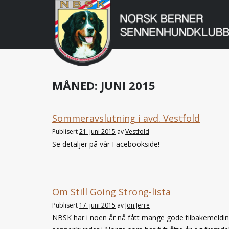
Norsk
Berner
Gå
til
Sennenhundklu
innholdet
MÅNED:
JUNI 2015
Sommeravslutning i avd. Vestfold
Publisert
21. juni 2015
av
Vestfold
Se detaljer på vår Facebookside!
Om Still Going Strong-lista
Publisert
17. juni 2015
av
Jon Jerre
NBSK har i noen år nå fått mange gode tilbakemeldinge