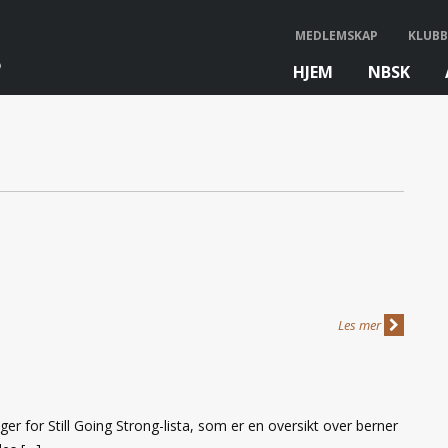
MEDLEMSKAP
KLUBB
HJEM
NBSK
bb
Les mer
r for Still Going Strong-lista, som er en oversikt over berner