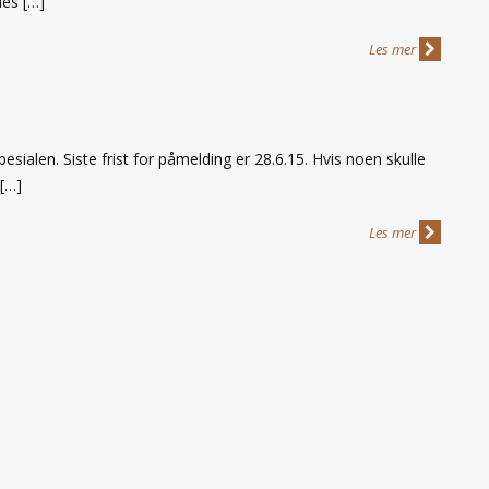
les […]
Les mer
ialen. Siste frist for påmelding er 28.6.15. Hvis noen skulle
 […]
Les mer