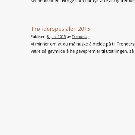
sennenhunder i Norge som har fylt åtte år og fremde
Trønderspesialen 2015
Publisert
8. juni 2015
av
Trøndelag
Vi minner om at du må huske å melde på til Trønderspes
være så gavmilde å ha gavepremier til utstillingen, så