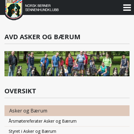
Norsk
Berner
Gå
til
Sennenhundklubb
innholdet
AVD ASKER OG BÆRUM
OVERSIKT
Asker og Bærum
Årsmøtereferater Asker og Bærum
Styret i Asker og Bærum