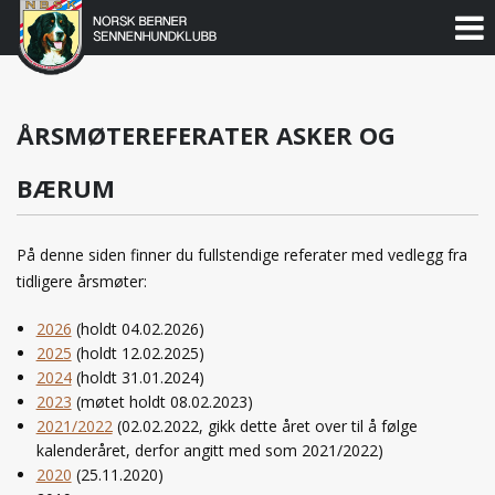
Norsk
Berner
Gå
til
Sennenhundklubb
innholdet
ÅRSMØTEREFERATER ASKER OG
BÆRUM
På denne siden finner du fullstendige referater med vedlegg fra
tidligere årsmøter:
2026
(holdt 04.02.2026)
2025
(holdt 12.02.2025)
2024
(holdt 31.01.2024)
2023
(møtet holdt 08.02.2023)
2021/2022
(02.02.2022, gikk dette året over til å følge
kalenderåret, derfor angitt med som 2021/2022)
2020
(25.11.2020)