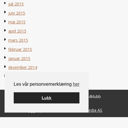
juli 2015
juni 2015
mai 2015
april 2015
mars 2015
februar 2015
januar 2015
desember 2014
november 2014
Les vår personvernerklæring
her
© 2026 Norsk Berner Sennenhundklubb
Lukk
Bygget på
WordPress
av
Smart Media AS