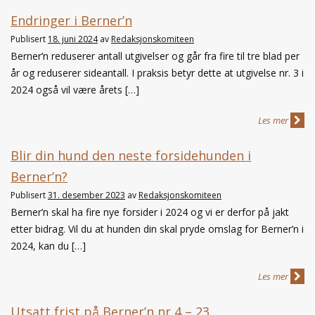
Endringer i Berner’n
Publisert
18. juni 2024
av
Redaksjonskomiteen
Berner’n reduserer antall utgivelser og går fra fire til tre blad per
år og reduserer sideantall. I praksis betyr dette at utgivelse nr. 3 i
2024 også vil være årets […]
Les mer
Blir din hund den neste forsidehunden i
Berner’n?
Publisert
31. desember 2023
av
Redaksjonskomiteen
Berner’n skal ha fire nye forsider i 2024 og vi er derfor på jakt
etter bidrag. Vil du at hunden din skal pryde omslag for Berner’n i
2024, kan du […]
Les mer
Utsatt frist på Berner’n nr 4 – 23