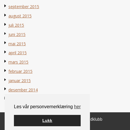
september 2015
august 2015
juli 2015
juni 2015
mai 2015
april 2015
mars 2015
februar 2015
januar 2015
desember 2014
november 2014
Les vår personvernerklæring
her
© 2026 Norsk Berner Sennenhundklubb
Lukk