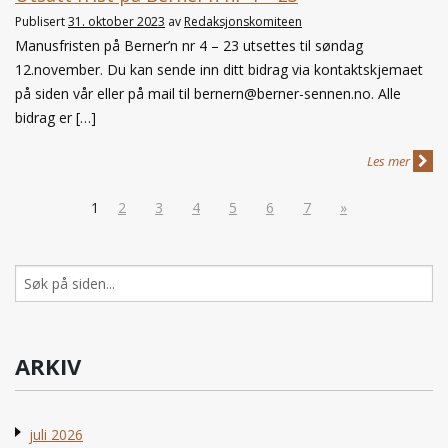
Publisert
31. oktober 2023
av
Redaksjonskomiteen
Manusfristen på Berner’n nr 4 – 23 utsettes til søndag
12.november. Du kan sende inn ditt bidrag via kontaktskjemaet
på siden vår eller på mail til bernern@berner-sennen.no. Alle
bidrag er […]
Les mer
1
2
3
4
5
6
7
»
Søk
etter:
ARKIV
juli 2026