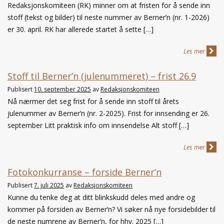
Redaksjonskomiteen (RK) minner om at fristen for å sende inn
stoff (tekst og bilder) til neste nummer av Berner’n (nr. 1-2026)
er 30. april. RK har allerede startet å sette […]
Les mer
Stoff til Berner’n (julenummeret) – frist 26.9
Publisert
10. september 2025
av
Redaksjonskomiteen
Nå nærmer det seg frist for å sende inn stoff til årets
julenummer av Berner’n (nr. 2-2025). Frist for innsending er 26.
september Litt praktisk info om innsendelse Alt stoff […]
Les mer
Fotokonkurranse – forside Berner’n
Publisert
7. juli 2025
av
Redaksjonskomiteen
Kunne du tenke deg at ditt blinkskudd deles med andre og
kommer på forsiden av Berner’n? Vi søker nå nye forsidebilder til
de neste numrene av Berner’n, for hhv. 2025 […]