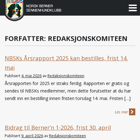
Norsk
Berner
Gå
til
Sennenhundklubb
innholdet
FORFATTER:
REDAKSJONSKOMITEEN
NBSKs Årsrapport 2025 kan bestilles, frist 14.
mai
Publisert
4. mai 2026
av
Redaksjonskomiteen
Årsrapporten for 2025 er straks ferdig. Rapporten er gratis og
sendes til NBSKs medlemmer, men dette forutsetter at du har
sendt inn en bestilling innen fristen torsdag 14. mai. Fristen […]
Les mer
Bidrag til Berner’n 1-2026, frist 30. april
Publisert
9. april 2026
av
Redaksjonskomiteen