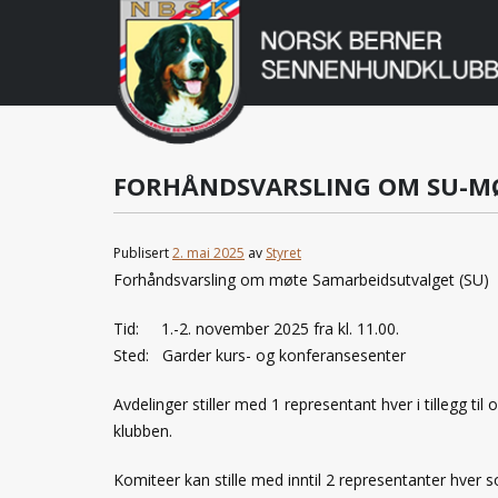
Norsk
Berner
Gå
til
Sennenhundklu
innholdet
FORHÅNDSVARSLING OM SU-MØT
Publisert
2. mai 2025
av
Styret
Forhåndsvarsling om møte Samarbeidsutvalget (SU)
Tid: 1.-2. november 2025 fra kl. 11.00.
Sted: Garder kurs- og konferansesenter
Avdelinger stiller med 1 representant hver i tillegg t
klubben.
Komiteer kan stille med inntil 2 representanter hver 