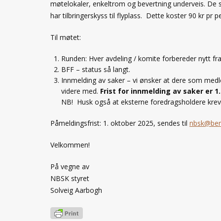
møtelokaler, enkeltrom og bevertning underveis. De s
har tilbringerskyss til flyplass. Dette koster 90 kr pr p
Til møtet:
Runden: Hver avdeling / komite forbereder nytt fr
BFF – status så langt.
Innmelding av saker – vi ønsker at dere som medl
videre med.
Frist for innmelding av saker er 
NB! Husk også at eksterne foredragsholdere krever
Påmeldingsfrist: 1. oktober 2025, sendes til
nbsk@ber
Velkommen!
På vegne av
NBSK styret
Solveig Aarbogh