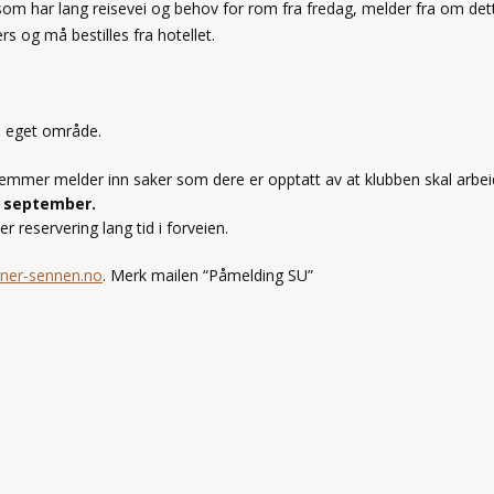
om har lang reisevei og behov for rom fra fredag, melder fra om det
ers og må bestilles fra hotellet.
a eget område.
emmer melder inn saker som dere er opptatt av at klubben skal arbe
1. september.
 reservering lang tid i forveien.
ner-sennen.no
. Merk mailen “Påmelding SU”