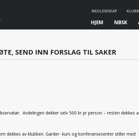
MEDLEMSKAP
KLUBB
HJEM
NBSK
bb
E, SEND INN FORSLAG TIL SAKER
il observatør. Avdelingen dekker selv 500 kr pr person – resten dekkes a
som dekkes av klubben. Garder- kurs og konferansesenter stiller med