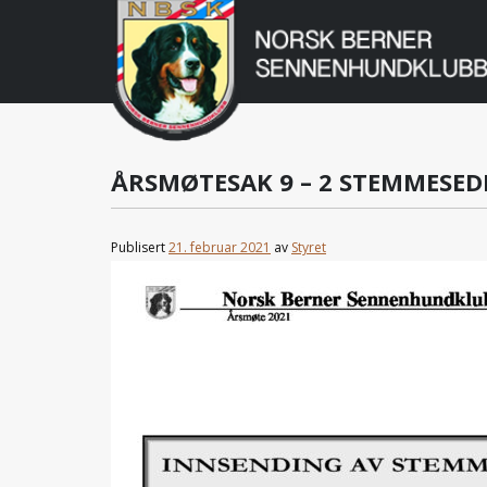
Norsk
Berner
Gå
til
Sennenhundklu
innholdet
ÅRSMØTESAK 9 – 2 STEMMESED
Publisert
21. februar 2021
av
Styret