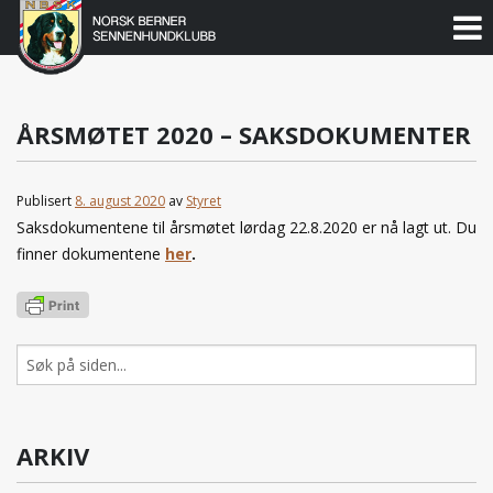
Norsk
Berner
Gå
til
Sennenhundklubb
innholdet
ÅRSMØTET 2020 – SAKSDOKUMENTER
Publisert
8. august 2020
av
Styret
Saksdokumentene til årsmøtet lørdag 22.8.2020 er nå lagt ut. Du
finner dokumentene
her
.
Søk
etter:
ARKIV