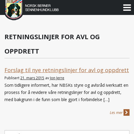
Norsk
Berner
Gå
til
Sennenhundklubb
innholdet
RETNINGSLINJER FOR AVL OG
OPPDRETT
Forslag til nye retningslinjer for avl og oppdrett
Publisert
21. mars 2015
av
Jon Jerre
Som tidligere informert, har NBSKs styre og avlsråd iverksatt en
prosess for å revidere våre retningslinjer for avl og oppdrett,
med bakgrunn i de funn som ble gjort i forbindelse […]
Les mer
Søk