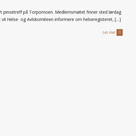
årt pinsetreff på Torpomoen. Medlemsmøtet finner sted lørdag
 vil Helse- og Avlskomiteen informere om helseregisteret, […]
Les mer