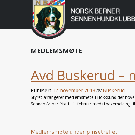
Norsk
Berner
Gå
til
Sennenhundklu
innholdet
MEDLEMSMØTE
Avd Buskerud –
Publisert
12. november 2018
av
Buskerud
Styret arrangerer medlemsmøte i Hokksund der hoved
Sennen (vi har frist til 1. februar med tilbakemelding t
Medlemsmøte under pinsetreffet