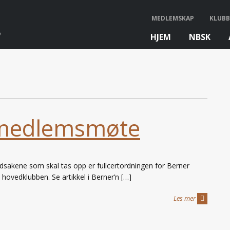
MEDLEMSKAP
KLUBB
HJEM
NBSK
bb
 medlemsmøte
sakene som skal tas opp er fullcertordningen for Berner
il hovedklubben. Se artikkel i Berner’n […]
Les mer