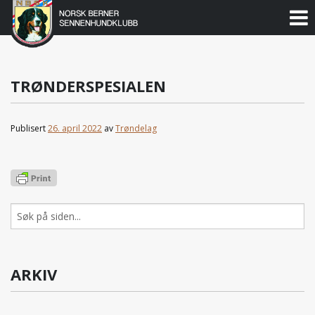
Norsk
Berner
Gå
til
Sennenhundklubb
innholdet
TRØNDERSPESIALEN
Publisert
26. april 2022
av
Trøndelag
Søk
etter:
ARKIV