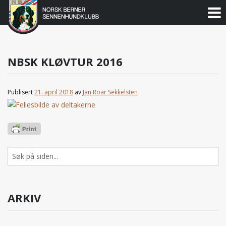
Norsk
Berner
Gå
til
Sennenhundklubb
innholdet
NBSK KLØVTUR 2016
Publisert
21. april 2018
av
Jan Roar Sekkelsten
Søk
etter:
ARKIV