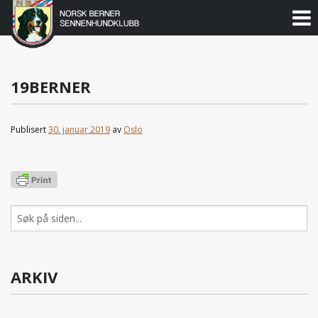
Norsk
Berner
Gå
til
Sennenhundklubb
innholdet
19BERNER
Publisert
30. januar 2019
av
Oslo
Søk
etter:
ARKIV