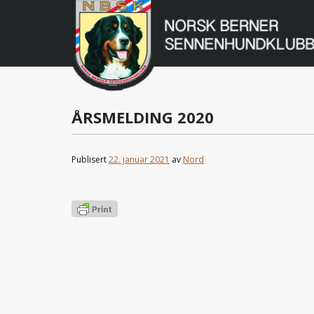
Norsk
Berner
Gå
til
Sennenhundklu
innholdet
ÅRSMELDING 2020
Publisert
22. januar 2021
av
Nord