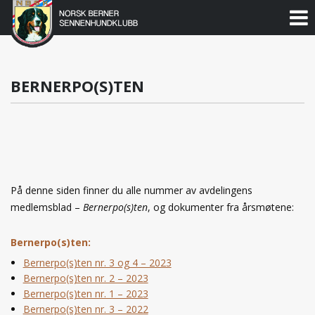
Norsk
Berner
Gå
til
Sennenhundklubb
innholdet
BERNERPO(S)TEN
På denne siden finner du alle nummer av avdelingens
medlemsblad –
Bernerpo(s)ten
, og dokumenter fra årsmøtene:
Bernerpo(s)ten:
Bernerpo(s)ten nr. 3 og 4 – 2023
Bernerpo(s)ten nr. 2 – 2023
Bernerpo(s)ten nr. 1 – 2023
Bernerpo(s)ten nr. 3 – 2022