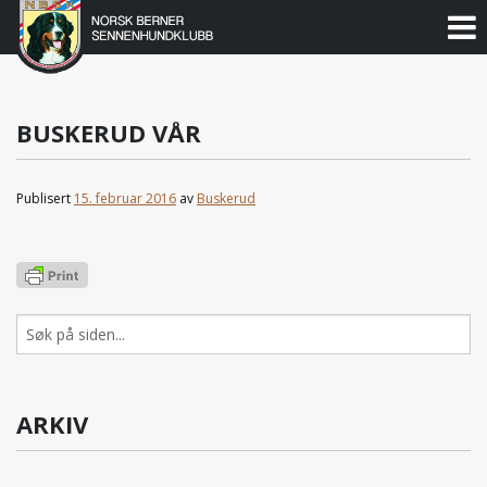
Norsk
Berner
Gå
til
Sennenhundklubb
innholdet
BUSKERUD VÅR
Publisert
15. februar 2016
av
Buskerud
Søk
etter:
ARKIV