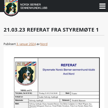
Norsk
Berner
Gå
til
Sennenhundklubb
innholdet
21.03.23 REFERAT FRA STYREMØTE 1
Publisert
3. januar 2024
av
Nord