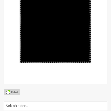
Søk
etter: