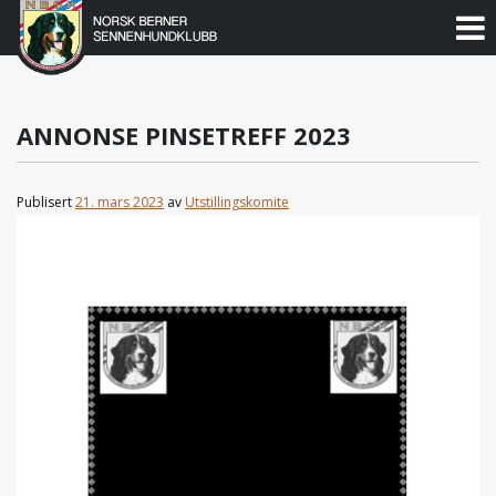
Norsk
Berner
Gå
til
Sennenhundklubb
innholdet
ANNONSE PINSETREFF 2023
Publisert
21. mars 2023
av
Utstillingskomite