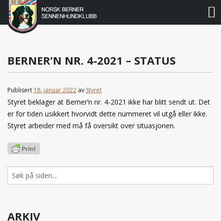
Norsk
Berner
Gå
til
Sennenhundklubb
innholdet
BERNER’N NR. 4-2021 – STATUS
Publisert
18. januar 2022
av
Styret
Styret beklager at Berner’n nr. 4-2021 ikke har blitt sendt ut. Det
er for tiden usikkert hvorvidt dette nummeret vil utgå eller ikke.
Styret arbeider med må få oversikt over situasjonen.
Søk
etter:
ARKIV