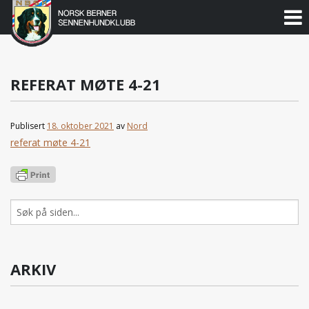
Norsk
Berner
Gå
til
Sennenhundklubb
innholdet
REFERAT MØTE 4-21
Publisert
18. oktober 2021
av
Nord
referat møte 4-21
Søk
etter:
ARKIV