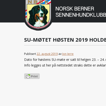
Norsk
Berner
Gå
til
Sennenhundklu
innholdet
SU-MØTET HØSTEN 2019 HOLDE
Publisert
22. august 2019
av
Jon Jerre
Dato for høstens SU-møte er satt til helgen 23. – 24
Info legges ut her på nettstedet straks dette er avklart