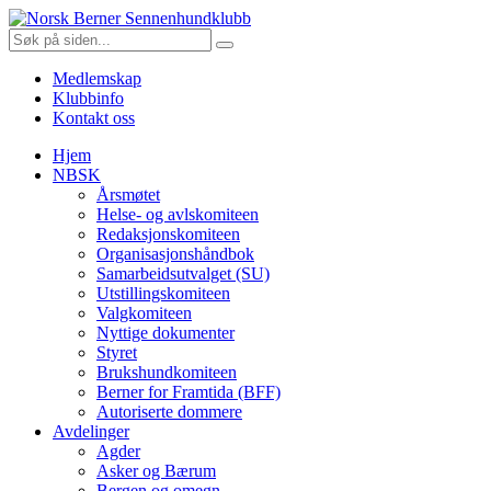
Gå
Norsk
til
Søk
innholdet
etter:
Berner
Medlemskap
Sennenhundklubb
Klubbinfo
Kontakt oss
Hjem
NBSK
Årsmøtet
Helse- og avlskomiteen
Redaksjonskomiteen
Organisasjonshåndbok
Samarbeidsutvalget (SU)
Utstillingskomiteen
Valgkomiteen
Nyttige dokumenter
Styret
Brukshundkomiteen
Berner for Framtida (BFF)
Autoriserte dommere
Avdelinger
Agder
Asker og Bærum
Bergen og omegn