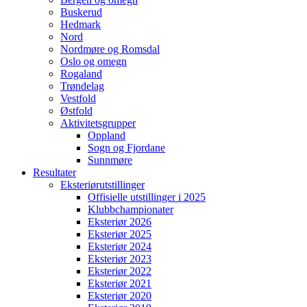
Buskerud
Hedmark
Nord
Nordmøre og Romsdal
Oslo og omegn
Rogaland
Trøndelag
Vestfold
Østfold
Aktivitetsgrupper
Oppland
Sogn og Fjordane
Sunnmøre
Resultater
Eksteriørutstillinger
Offisielle utstillinger i 2025
Klubbchampionater
Eksteriør 2026
Eksteriør 2025
Eksteriør 2024
Eksteriør 2023
Eksteriør 2022
Eksteriør 2021
Eksteriør 2020