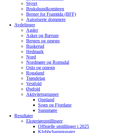
Styret
Brukshundkomiteen
Berner for Framtida (BFF)
Autoriserte dommere
Avdelinger
Agder
Asker og Bærum
Bergen og omegn
Buskerud
Hedmark
Nord
Nordmøre og Romsdal
Oslo og omegn
Rogaland
Trøndelag
Vestfold
Østfold
Aktivitetsgrupper
Oppland
Sogn og Fjordane
Sunnmøre
Resultater
Eksteriørutstillinger
Offisielle utstillinger i 2025
Klubbchampionater