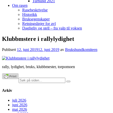
Turhund 2021
Om rasen
Rasebeskrivelse
Historikk
Bruksegenskaper
Retningslinjer for avl
Dagligliv og stell – fra valp til voksen
Klubbmstere i rallylydighet
Publisert
12. juni 2019
12. juni 2019
av
Brukshundkomiteen
rally, lydighet, bruks, klubbmester, torpomoen
Søk
etter:
Arkiv
juli 2026
juni 2026
mai 2026