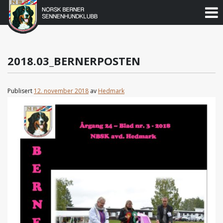
Norsk
Berner
Gå
til
Sennenhundklubb
innholdet
2018.03_BERNERPOSTEN
Publisert
12. november 2018
av
Hedmark