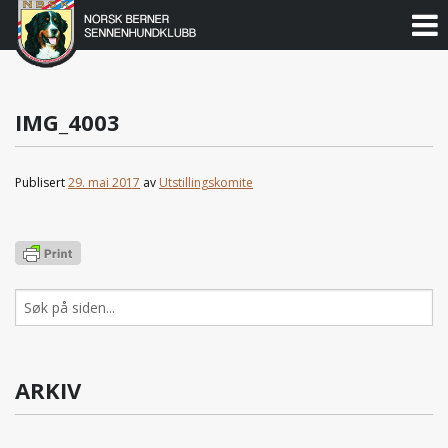
Norsk
Berner
Gå
til
Sennenhundklubb
innholdet
IMG_4003
Publisert
29. mai 2017
av
Utstillingskomite
Søk
etter:
ARKIV