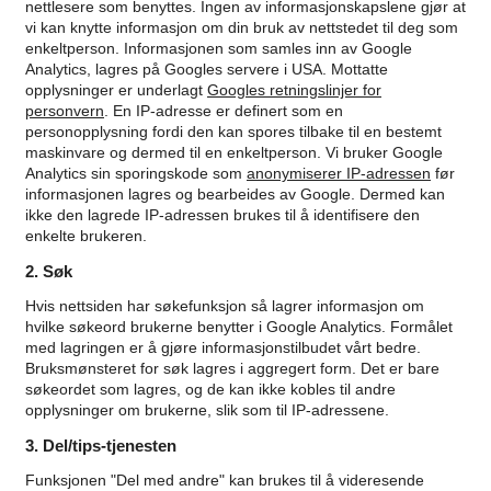
nettlesere som benyttes. Ingen av informasjonskapslene gjør at
vi kan knytte informasjon om din bruk av nettstedet til deg som
enkeltperson.
Informasjonen som samles inn av Google
Analytics, lagres på Googles servere i USA. Mottatte
opplysninger er underlagt
Googles retningslinjer for
personvern
.
En IP-adresse er definert som en
personopplysning fordi den kan spores tilbake til en bestemt
maskinvare og dermed til en enkeltperson. Vi bruker Google
Analytics sin sporingskode som
anonymiserer IP-adressen
før
informasjonen lagres og bearbeides av Google. Dermed kan
ikke den lagrede IP-adressen brukes til å identifisere den
enkelte brukeren.
2. Søk
Hvis nettsiden har søkefunksjon så lagrer informasjon om
hvilke søkeord brukerne benytter i Google Analytics. Formålet
med lagringen er å gjøre informasjonstilbudet vårt bedre.
Bruksmønsteret for søk lagres i aggregert form. Det er bare
søkeordet som lagres, og de kan ikke kobles til andre
opplysninger om brukerne, slik som til IP-adressene.
3. Del/tips-tjenesten
Funksjonen "Del med andre" kan brukes til å videresende