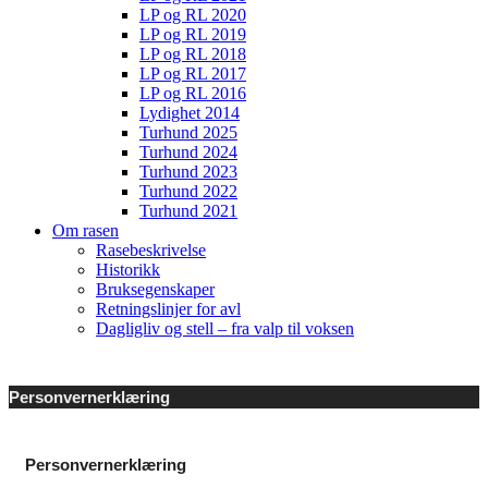
LP og RL 2020
LP og RL 2019
LP og RL 2018
LP og RL 2017
LP og RL 2016
Lydighet 2014
Turhund 2025
Turhund 2024
Turhund 2023
Turhund 2022
Turhund 2021
Om rasen
Rasebeskrivelse
Historikk
Bruksegenskaper
Retningslinjer for avl
Dagligliv og stell – fra valp til voksen
Personvernerklæring
Personvernerklæring