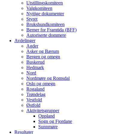
Utstillingskomiteen
Valgkomiteen
Nyttige dokumenter
Styret
Brukshundkomiteen
Berner for Framtida (BFF)
Autoriserte dommere
Avdelinger
Agder
Asker og Bærum
Bergen og omegn
Buskerud
Hedmark
Nord
Nordmøre og Romsdal
Oslo og omegn
Rogaland
Trøndelag
Vestfold
Østfold
Aktivitetsgrupper
Oppland
Sogn og Fjordane
Sunnmøre
Resultater