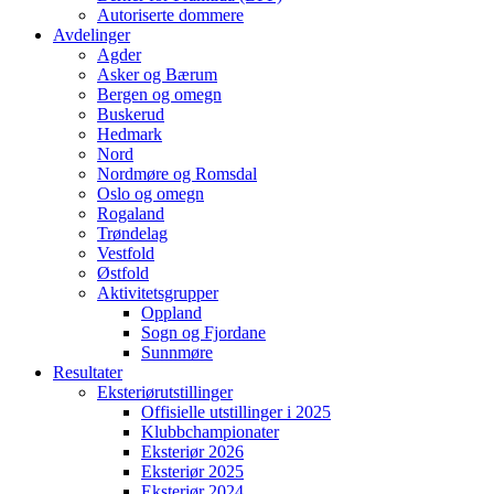
Autoriserte dommere
Avdelinger
Agder
Asker og Bærum
Bergen og omegn
Buskerud
Hedmark
Nord
Nordmøre og Romsdal
Oslo og omegn
Rogaland
Trøndelag
Vestfold
Østfold
Aktivitetsgrupper
Oppland
Sogn og Fjordane
Sunnmøre
Resultater
Eksteriørutstillinger
Offisielle utstillinger i 2025
Klubbchampionater
Eksteriør 2026
Eksteriør 2025
Eksteriør 2024