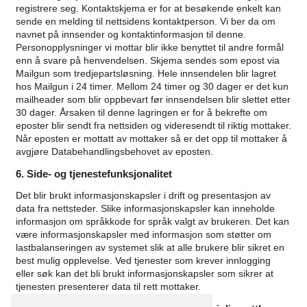
registrere seg.
Kontaktskjema er for at besøkende enkelt kan
sende en melding til nettsidens kontaktperson.
Vi ber da om
navnet på innsender og kontaktinformasjon til denne.
Personopplysninger vi mottar blir ikke benyttet til andre formål
enn å svare på henvendelsen.
Skjema sendes som epost via
Mailgun som tredjepartsløsning. Hele innsendelen blir lagret
hos Mailgun i 24 timer. Mellom 24 timer og 30 dager er det kun
mailheader som blir oppbevart før innsendelsen blir slettet etter
30 dager. Årsaken til denne lagringen er for å bekrefte om
eposter blir sendt fra nettsiden og videresendt til riktig mottaker.
Når eposten er mottatt av mottaker så er det opp til mottaker å
avgjøre Databehandlingsbehovet av eposten.
6. Side- og tjenestefunksjonalitet
Det blir brukt informasjonskapsler i drift og presentasjon av
data fra nettsteder. Slike informasjonskapsler kan inneholde
informasjon om språkkode for språk valgt av brukeren. Det kan
være informasjonskapsler med informasjon som støtter om
lastbalanseringen av systemet slik at alle brukere blir sikret en
best mulig opplevelse. Ved tjenester som krever innlogging
eller søk kan det bli brukt informasjonskapsler som sikrer at
tjenesten presenterer data til rett mottaker.