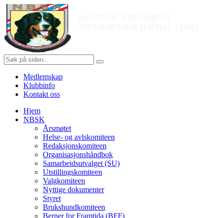
Gå
Norsk
til
innholdet
Berner
Sennenhundklubb
Søk
etter:
Medlemskap
Klubbinfo
Kontakt oss
Hjem
NBSK
Årsmøtet
Helse- og avlskomiteen
Redaksjonskomiteen
Organisasjonshåndbok
Samarbeidsutvalget (SU)
Utstillingskomiteen
Valgkomiteen
Nyttige dokumenter
Styret
Brukshundkomiteen
Berner for Framtida (BFF)