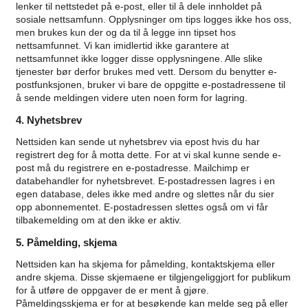
lenker til nettstedet på e-post, eller til å dele innholdet på
sosiale nettsamfunn. Opplysninger om tips logges ikke hos oss,
men brukes kun der og da til å legge inn tipset hos
nettsamfunnet. Vi kan imidlertid ikke garantere at
nettsamfunnet ikke logger disse opplysningene. Alle slike
tjenester bør derfor brukes med vett. Dersom du benytter e-
postfunksjonen, bruker vi bare de oppgitte e-postadressene til
å sende meldingen videre uten noen form for lagring.
4. Nyhetsbrev
Nettsiden kan sende ut nyhetsbrev via epost hvis du har
registrert deg for å motta dette. For at vi skal kunne sende e-
post må du registrere en e-postadresse. Mailchimp er
databehandler for nyhetsbrevet. E-postadressen lagres i en
egen database, deles ikke med andre og slettes når du sier
opp abonnementet. E-postadressen slettes også om vi får
tilbakemelding om at den ikke er aktiv.
5. Påmelding, skjema
Nettsiden kan ha skjema for påmelding, kontaktskjema eller
andre skjema. Disse skjemaene er tilgjengeliggjort for publikum
for å utføre de oppgaver de er ment å gjøre.
Påmeldingsskjema er for at besøkende kan melde seg på eller