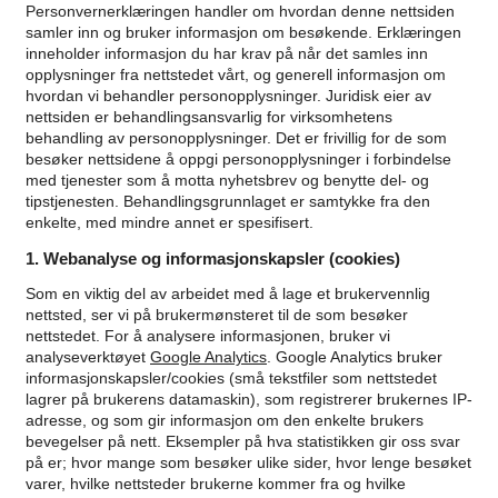
Personvernerklæringen handler om hvordan denne nettsiden
samler inn og bruker informasjon om besøkende. Erklæringen
inneholder informasjon du har krav på når det samles inn
opplysninger fra nettstedet vårt, og generell informasjon om
hvordan vi behandler personopplysninger.
Juridisk eier av
nettsiden er behandlingsansvarlig for virksomhetens
behandling av personopplysninger. Det er frivillig for de som
besøker nettsidene å oppgi personopplysninger i forbindelse
med tjenester som å motta nyhetsbrev og benytte del- og
tipstjenesten. Behandlingsgrunnlaget er samtykke fra den
enkelte, med mindre annet er spesifisert.
1. Webanalyse og informasjonskapsler (cookies)
Som en viktig del av arbeidet med å lage et brukervennlig
nettsted, ser vi på brukermønsteret til de som besøker
nettstedet. For å analysere informasjonen, bruker vi
analyseverktøyet
Google Analytics
.
Google Analytics bruker
informasjonskapsler/cookies (små tekstfiler som nettstedet
lagrer på brukerens datamaskin), som registrerer brukernes IP-
adresse, og som gir informasjon om den enkelte brukers
bevegelser på nett. Eksempler på hva statistikken gir oss svar
på er; hvor mange som besøker ulike sider, hvor lenge besøket
varer, hvilke nettsteder brukerne kommer fra og hvilke