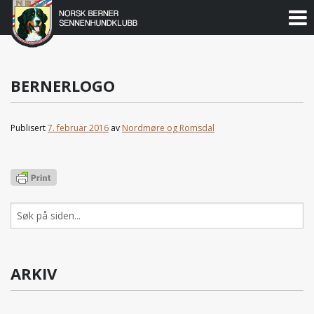
Norsk
Berner
Gå
til
Sennenhundklubb
innholdet
BERNERLOGO
Publisert
7. februar 2016
av
Nordmøre og Romsdal
Søk
etter:
ARKIV