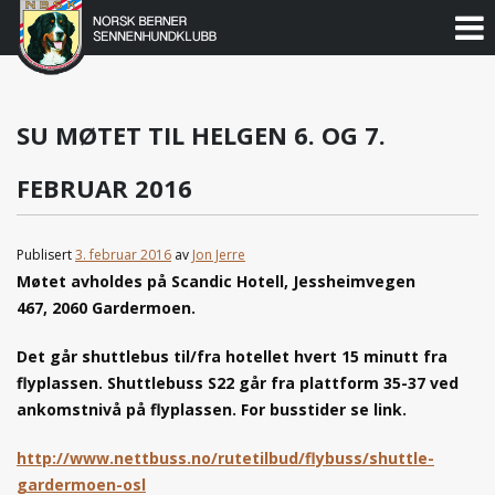
Norsk
Berner
Gå
til
Sennenhundklubb
innholdet
SU MØTET TIL HELGEN 6. OG 7.
FEBRUAR 2016
Publisert
3. februar 2016
av
Jon Jerre
Møtet avholdes på Scandic Hotell, Jessheimvegen
467, 2060 Gardermoen.
Det går shuttlebus til/fra hotellet hvert 15 minutt fra
flyplassen. Shuttlebuss S22 går fra plattform 35-37 ved
ankomstnivå på flyplassen. For busstider se link.
http://www.nettbuss.no/rutetilbud/flybuss/shuttle-
gardermoen-osl