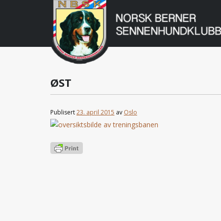
Norsk
Berner
Gå
til
Sennenhundklu
innholdet
ØST
Publisert
23. april 2015
av
Oslo