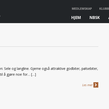
MEDLEMSKAP
KLUBB
HJEM
NBSK
bb
: Sele og langline. Gjerne også attraktive godbiter, pølsebiter,
 til å gjøre noe for… […]
Les mer