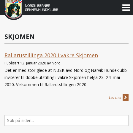
Norsk
Berner
Gå
til
Sennenhundklubb
innholdet
SKJOMEN
Rallarustillinga 2020 i vakre Skjomen
Publisert
13. januar 2020
av
Nord
Det er med stor glede at NBSK avd Nord og Narvik Hundeklubb
inviterer til dobbelutstilling i vakre Skjomen helga 23.-24. mai
2020. Velkommen til Rallarutstillingen 2020
Les mer
Søk
etter: