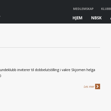
MEDLEMSKAP
KLUBB
HJEM
NBSK
bb
eklubb inviterer til dobbelutstilling i vakre Skjomen helga
20
Les mer