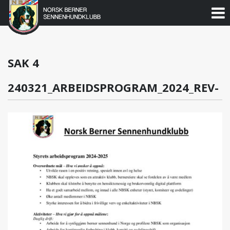
Norsk
Berner
Gå
til
Sennenhundklubb
innholdet
SAK 4
240321_ARBEIDSPROGRAM_2024_REV-