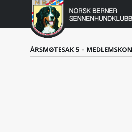
Norsk
Berner
Gå
til
Sennenhundklu
innholdet
ÅRSMØTESAK 5 – MEDLEMSKON