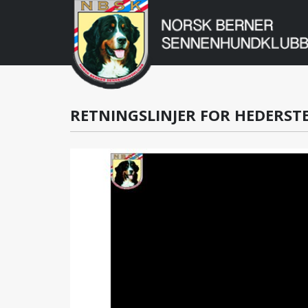
Norsk
Berner
Gå
til
Sennenhundklu
innholdet
RETNINGSLINJER FOR HEDERSTE