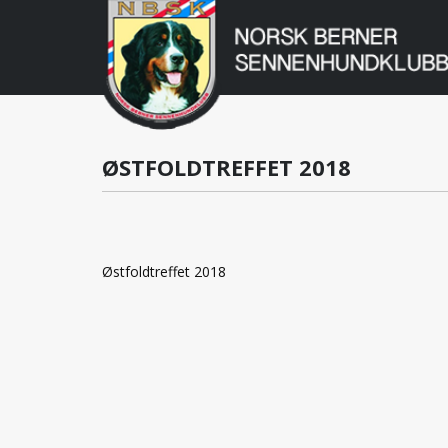
Norsk
Berner
Gå
til
Sennenhundklu
innholdet
ØSTFOLDTREFFET 2018
Østfoldtreffet 2018