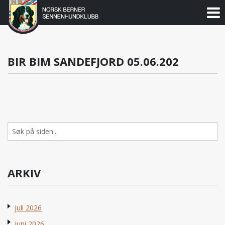
Norsk
Berner
Gå
til
Sennenhundklubb
innholdet
BIR BIM SANDEFJORD 05.06.202
Søk
etter:
ARKIV
juli 2026
juni 2026