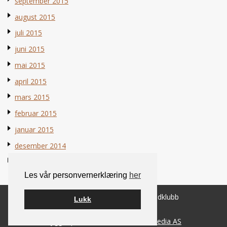
september 2015
august 2015
juli 2015
juni 2015
mai 2015
april 2015
mars 2015
februar 2015
januar 2015
desember 2014
november 2014
Les vår personvernerklæring
her
© 2026 Norsk Berner Sennenhundklubb
Lukk
Bygget på
WordPress
av
Smart Media AS