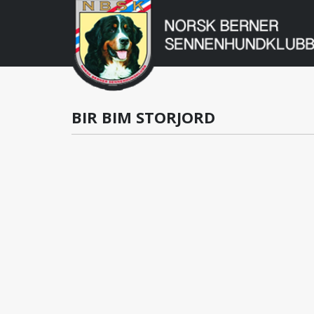
Norsk
Berner
Gå
til
Sennenhundklu
innholdet
BIR BIM STORJORD