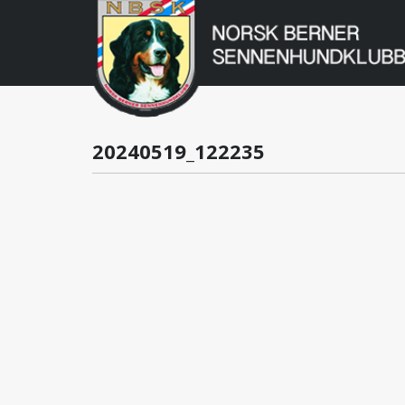
Norsk
Berner
Gå
til
Sennenhundklu
innholdet
20240519_122235