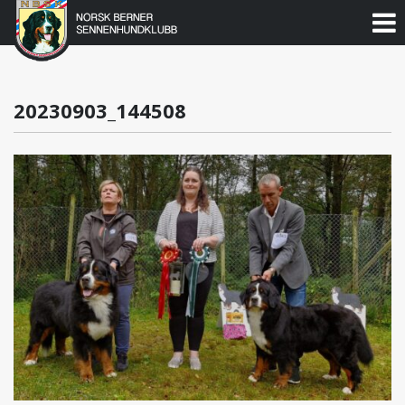
Norsk
Berner
Gå
til
Sennenhundklubb
innholdet
20230903_144508