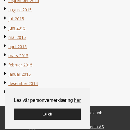
september 2015
august 2015
juli 2015
juni 2015
mai 2015
april 2015
mars 2015
februar 2015
januar 2015
desember 2014
november 2014
Les vår personvernerklæring
her
© 2026 Norsk Berner Sennenhundklubb
Lukk
Bygget på
WordPress
av
Smart Media AS