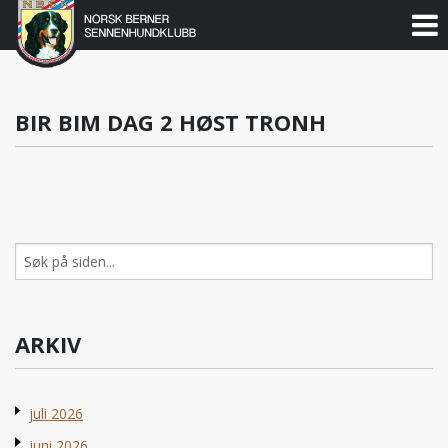
Norsk
Berner
Gå
til
Sennenhundklubb
innholdet
BIR BIM DAG 2 HØST TRONH
Søk
etter:
ARKIV
juli 2026
juni 2026