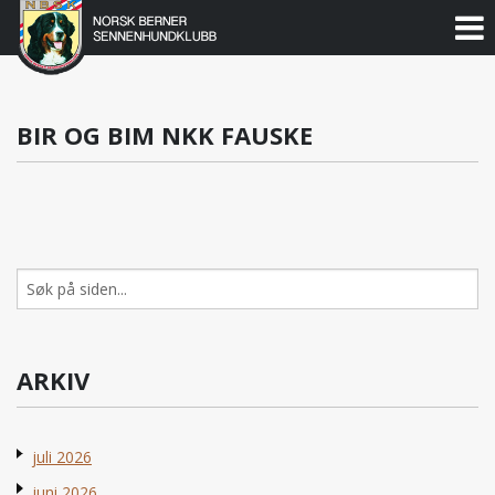
Norsk
Berner
Gå
til
Sennenhundklubb
innholdet
BIR OG BIM NKK FAUSKE
Søk
etter:
ARKIV
juli 2026
juni 2026