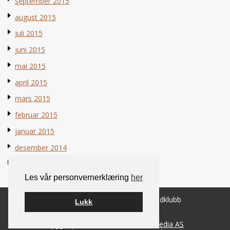
september 2015
august 2015
juli 2015
juni 2015
mai 2015
april 2015
mars 2015
februar 2015
januar 2015
desember 2014
november 2014
Les vår personvernerklæring
her
© 2026 Norsk Berner Sennenhundklubb
Lukk
Bygget på
WordPress
av
Smart Media AS