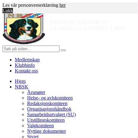
Les vår personvernerklæring
her
Lukk
Gå
Norsk
til
innholdet
Berner
Sennenhundklubb
Søk
etter:
Medlemskap
Klubbinfo
Kontakt oss
Hjem
NBSK
Årsmøtet
Helse- og avlskomiteen
Redaksjonskomiteen
Organisasjonshåndbok
Samarbeidsutvalget (SU)
Utstillingskomiteen
Valgkomiteen
Nyttige dokumenter
Styret