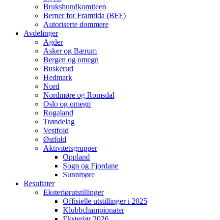
Brukshundkomiteen
Berner for Framtida (BFF)
Autoriserte dommere
Avdelinger
Agder
Asker og Bærum
Bergen og omegn
Buskerud
Hedmark
Nord
Nordmøre og Romsdal
Oslo og omegn
Rogaland
Trøndelag
Vestfold
Østfold
Aktivitetsgrupper
Oppland
Sogn og Fjordane
Sunnmøre
Resultater
Eksteriørutstillinger
Offisielle utstillinger i 2025
Klubbchampionater
Eksteriør 2026