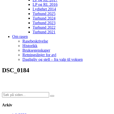
LP og RL 2016
Lydighet 2014
Turhund 2025
Turhund 2024
Turhund 2023
Turhund 2022
Turhund 2021
Om rasen
Rasebeskrivelse
Historikk
Bruksegenskaper
Retningslinjer for avl
Dagligliv og stell – fra valp til voksen
DSC_0184
Søk
etter:
Arkiv