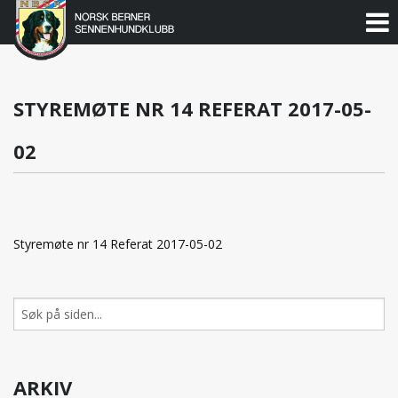
Norsk
Berner
Gå
til
Sennenhundklubb
innholdet
STYREMØTE NR 14 REFERAT 2017-05-
02
Styremøte nr 14 Referat 2017-05-02
Søk
etter:
ARKIV