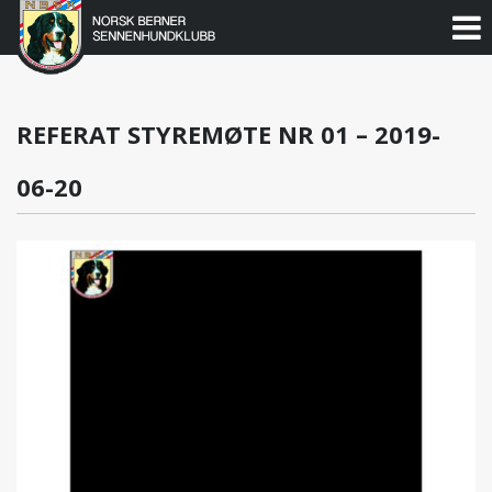
Norsk
Berner
Gå
til
Sennenhundklubb
innholdet
REFERAT STYREMØTE NR 01 – 2019-
06-20