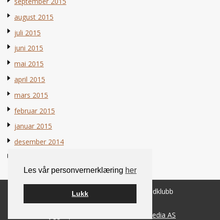
september 2015
august 2015
juli 2015
juni 2015
mai 2015
april 2015
mars 2015
februar 2015
januar 2015
desember 2014
november 2014
Les vår personvernerklæring
her
© 2026 Norsk Berner Sennenhundklubb
Lukk
Bygget på
WordPress
av
Smart Media AS