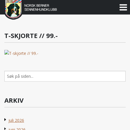
Norsk
Berner
Gå
til
Sennenhundklubb
innholdet
T-SKJORTE // 99.-
Søk
etter:
ARKIV
juli 2026
juni 2026